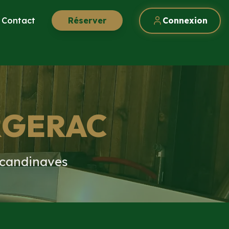
Contact
Réserver
Connexion
RGERAC
scandinaves